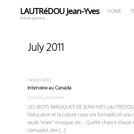
#!trpst#trp-
LAUTRéDOU Jean-Yves
HOME
T
gettext
Artiste peintre
data-
trpgettextoriginal=27#!trpen#Skip
to
July 2011
content#!trpst#/trp-
gettext#!trpen#
16 JULY 2011
Interview au Canada
Actualité
,
Interviews
LES MOTS MAGIQUES DE JEAN-YVES LAUTREDOU ! “Jeu
l’éducation et la culture nous ont formatés et une
seule “vraie” musique, etc… Quelle chance d’avoir 
s’amusant, des […]