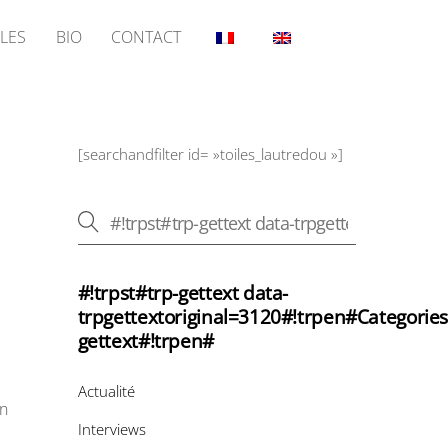
LES
BIO
CONTACT
[searchandfilter id= »toiles_lautredou »]
#!trpst#trp-gettext data-
trpgettextoriginal=3120#!trpen#Categories
gettext#!trpen#
Actualité
en
Interviews