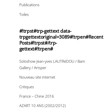
Publications
Toiles
#!trpst#trp-gettext data-
trpgettextoriginal=3089#!trpen#Recent
Posts#!trpst#/trp-
gettext#!trpen#
Soloshow Jean-yves LAUTRéDOU / Bam
Gallery / Artsper
Nouveau site internet
Critiques
France – Chine 2016
AZART 10 ANS (2002/2012)